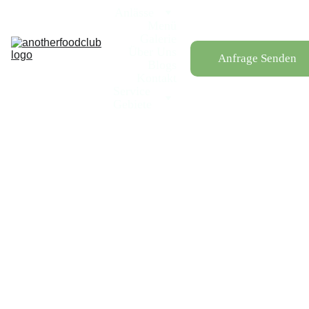
Anlässe
Menü
Galerie
Über Uns
Anfrage Senden
Blogs
Kontakt
Service 
Gebiete
Event-