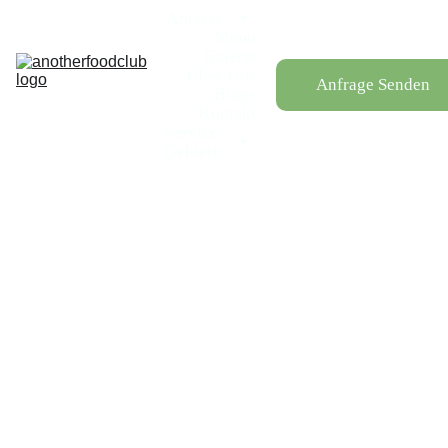
Anlässe
Menü
Galerie
Über Uns
Anfrage Senden
Blogs
Kontakt
Service 
Gebiete